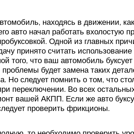
втомобиль, находясь в движении, ка
его авто начал работать вхолостую 
 пробуксовкой. Одной из главных при
ачу принято считать использование 
ой того, что ваш автомобиль буксует
 проблемы будет замена таких детал
а. Но следует помнить о том, что ст
при переключении. Во всех остальны
монт вашей АКПП. Если же авто букс
следует проверить фрикционы.
олодную, то необходимо проверить ур