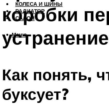
КОЛЕСА И ШИНЫ
коробки пе
РАДИАТОР
САЛОН
устранени
Меню
Как понять, 
буксует?