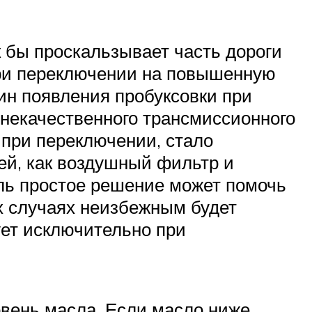
к бы проскальзывает часть дороги
при переключении на повышенную
чин появления пробуксовки при
некачественного трансмиссионного
 при переключении, стало
ей, как воздушный фильтр и
оль простое решение может помочь
х случаях неизбежным будет
ует исключительно при
овень масла. Если масло ниже