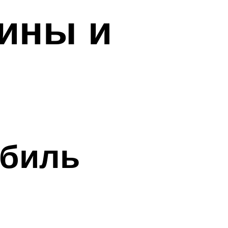
чины и
обиль