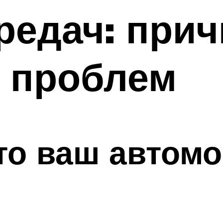
редач: при
е проблем
что ваш автом