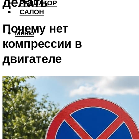
делать
РАДИАТОР
САЛОН
Почему нет
Меню
компрессии в
двигателе