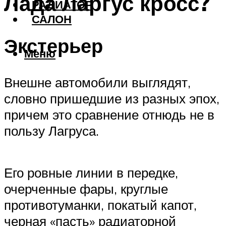
Лада Ларгус кросс?
РАДИАТОР
САЛОН
Экстерьер
Меню
Внешне автомобили выглядят,
словно пришедшие из разных эпох,
причем это сравнение отнюдь не в
пользу Лагруса.
Его ровные линии в передке,
очерченные фары, круглые
противотуманки, покатый капот,
черная «пасть» радиаторной