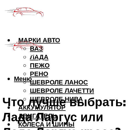
МАРКИ АВТО
ВАЗ
ЛАДА
ПЕЖО
РЕНО
Меню
ШЕВРОЛЕ ЛАНОС
ШЕВРОЛЕ ЛАЧЕТТИ
Что лучше выбрать:
ШЕВРОЛЕ НИВА
АККУМУЛЯТОР
Лада Ларгус или
ДВИГАТЕЛЬ
КОЛЕСА И ШИНЫ