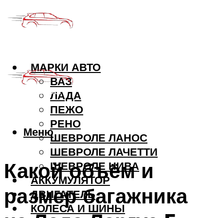
МАРКИ АВТО
ВАЗ
ЛАДА
ПЕЖО
РЕНО
Меню
ШЕВРОЛЕ ЛАНОС
ШЕВРОЛЕ ЛАЧЕТТИ
Какой объём и
ШЕВРОЛЕ НИВА
АККУМУЛЯТОР
размер багажника
ДВИГАТЕЛЬ
КОЛЕСА И ШИНЫ