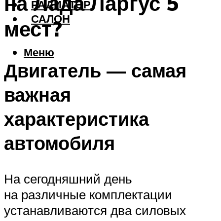
на Лада Ларгус 5
РАДИАТОР
САЛОН
мест?
Меню
Двигатель — самая
важная
характеристика
автомобиля
На сегодняшний день
на различные комплектации
устанавливаются два силовых