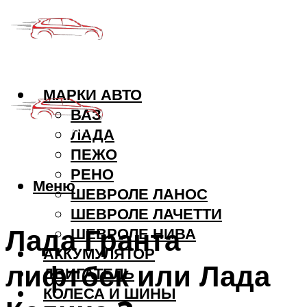
МАРКИ АВТО
ВАЗ
ЛАДА
ПЕЖО
РЕНО
Меню
ШЕВРОЛЕ ЛАНОС
ШЕВРОЛЕ ЛАЧЕТТИ
Лада Гранта
ШЕВРОЛЕ НИВА
АККУМУЛЯТОР
лифтбек или Лада
ДВИГАТЕЛЬ
КОЛЕСА И ШИНЫ