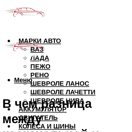
МАРКИ АВТО
ВАЗ
ЛАДА
ПЕЖО
РЕНО
Меню
ШЕВРОЛЕ ЛАНОС
ШЕВРОЛЕ ЛАЧЕТТИ
В чем разница
ШЕВРОЛЕ НИВА
АККУМУЛЯТОР
между
ДВИГАТЕЛЬ
КОЛЕСА И ШИНЫ