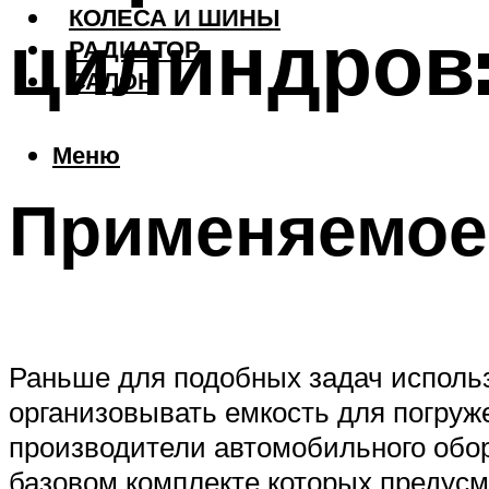
КОЛЕСА И ШИНЫ
цилиндров:
РАДИАТОР
САЛОН
Меню
Применяемое
Раньше для подобных задач испол
организовывать емкость для погруж
производители автомобильного обо
базовом комплекте которых предус