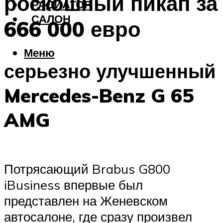
роскошный пикап за
РАДИАТОР
САЛОН
666 000 евро
Меню
серьезно улучшенный
Mercedes-Benz G 65
AMG
Потрясающий Brabus G800
iBusiness впервые был
представлен на Женевском
автосалоне, где сразу произвел