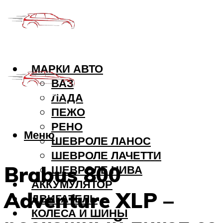
МАРКИ АВТО
ВАЗ
ЛАДА
ПЕЖО
РЕНО
Меню
ШЕВРОЛЕ ЛАНОС
ШЕВРОЛЕ ЛАЧЕТТИ
Brabus 800
ШЕВРОЛЕ НИВА
АККУМУЛЯТОР
Adventure XLP –
ДВИГАТЕЛЬ
КОЛЕСА И ШИНЫ