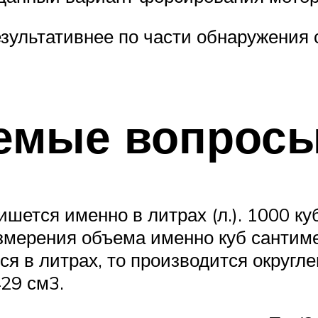
результативнее по части обнаружения
аемые вопрос
пишется именно в литрах (л.). 1000 к
змерения объема именно куб сантиме
я в литрах, то производится округле
29 см3.