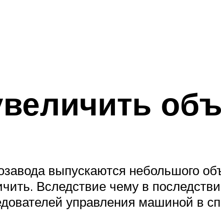
 увеличить об
завода выпускаются небольшого объе
чить. Вследствие чему в последств
ледователей управления машиной в с