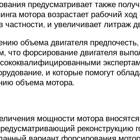
ования предусматривает также получ
инга мотора возрастает рабочий ход
 частности, и увеличивает литраж дв
ичению объема двигателя предпочесть
ом, что форсирование двигателя выпо
сококвалифицированными экспертами
рудование, и которые помогут обла
нию объема мотора.
величения мощности мотора вносятс
предусматривающий реконструкцию г
 данный вариант форсирования мото