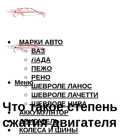
МАРКИ АВТО
ВАЗ
ЛАДА
ПЕЖО
РЕНО
Меню
ШЕВРОЛЕ ЛАНОС
ШЕВРОЛЕ ЛАЧЕТТИ
Что такое степень
ШЕВРОЛЕ НИВА
АККУМУЛЯТОР
сжатия двигателя
ДВИГАТЕЛЬ
КОЛЕСА И ШИНЫ