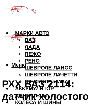
МАРКИ АВТО
ВАЗ
ЛАДА
ПЕЖО
РЕНО
Меню
ШЕВРОЛЕ ЛАНОС
ШЕВРОЛЕ ЛАЧЕТТИ
РХХ ВАЗ 2114:
ШЕВРОЛЕ НИВА
АККУМУЛЯТОР
датчик холостого
ДВИГАТЕЛЬ
КОЛЕСА И ШИНЫ