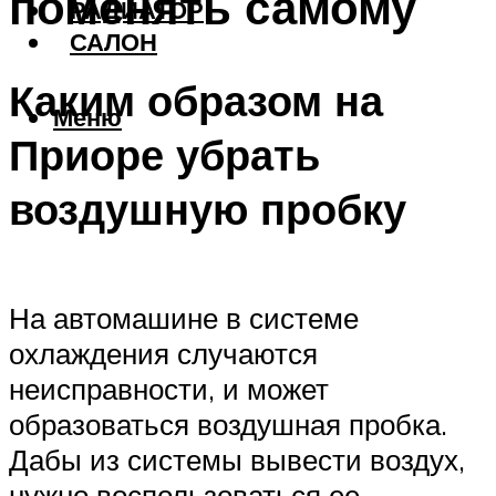
поменять самому
РАДИАТОР
САЛОН
Каким образом на
Меню
Приоре убрать
воздушную пробку
На автомашине в системе
охлаждения случаются
неисправности, и может
образоваться воздушная пробка.
Дабы из системы вывести воздух,
нужно воспользоваться ее