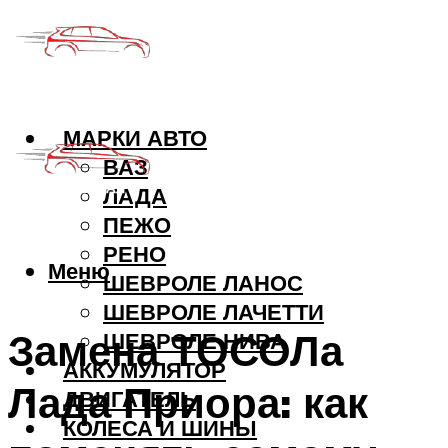
МАРКИ АВТО
ВАЗ
ЛАДА
ПЕЖО
РЕНО
Меню
ШЕВРОЛЕ ЛАНОС
ШЕВРОЛЕ ЛАЧЕТТИ
Замена ТОСОЛа
ШЕВРОЛЕ НИВА
АККУМУЛЯТОР
Лада Приора: как
ДВИГАТЕЛЬ
КОЛЕСА И ШИНЫ