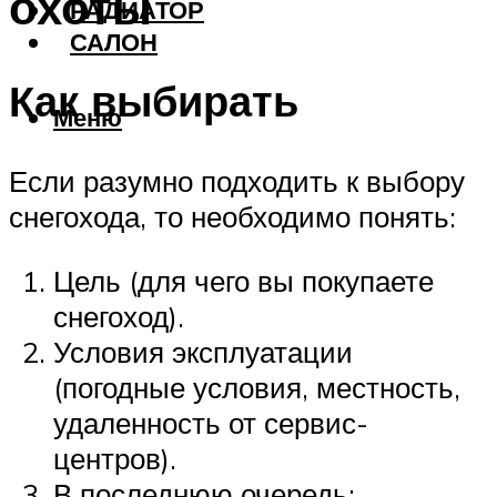
охоты
РАДИАТОР
САЛОН
Как выбирать
Меню
Если разумно подходить к выбору
снегохода, то необходимо понять:
Цель (для чего вы покупаете
снегоход).
Условия эксплуатации
(погодные условия, местность,
удаленность от сервис-
центров).
В последнюю очередь: