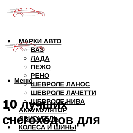
МАРКИ АВТО
ВАЗ
ЛАДА
ПЕЖО
РЕНО
Меню
ШЕВРОЛЕ ЛАНОС
ШЕВРОЛЕ ЛАЧЕТТИ
10 лучших
ШЕВРОЛЕ НИВА
АККУМУЛЯТОР
снегоходов для
ДВИГАТЕЛЬ
КОЛЕСА И ШИНЫ