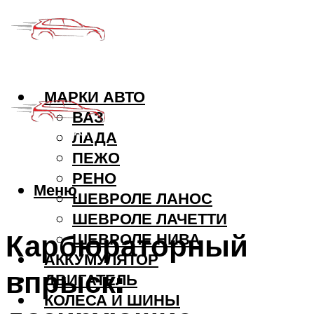
МАРКИ АВТО
ВАЗ
ЛАДА
ПЕЖО
РЕНО
Меню
ШЕВРОЛЕ ЛАНОС
ШЕВРОЛЕ ЛАЧЕТТИ
Карбюраторный
ШЕВРОЛЕ НИВА
АККУМУЛЯТОР
впрыск:
ДВИГАТЕЛЬ
КОЛЕСА И ШИНЫ