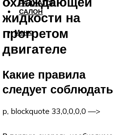
охлаждающей
РАДИАТОР
САЛОН
жидкости на
прогретом
Меню
двигателе
Какие правила
следует соблюдать
p, blockquote 33,0,0,0,0 —>