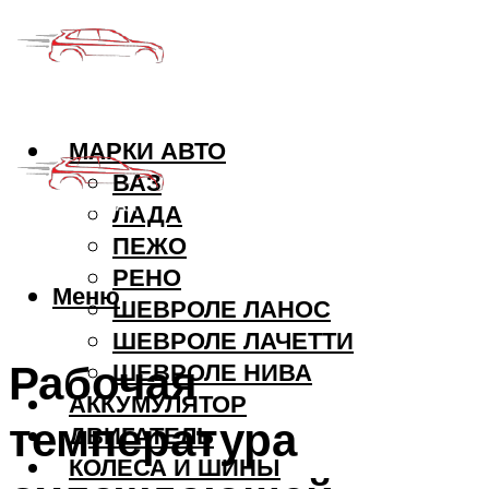
МАРКИ АВТО
ВАЗ
ЛАДА
ПЕЖО
РЕНО
Меню
ШЕВРОЛЕ ЛАНОС
ШЕВРОЛЕ ЛАЧЕТТИ
Рабочая
ШЕВРОЛЕ НИВА
АККУМУЛЯТОР
температура
ДВИГАТЕЛЬ
КОЛЕСА И ШИНЫ