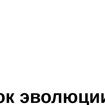
ок эволюци