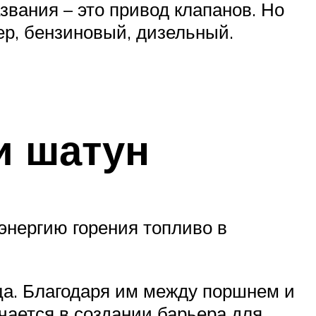
звания – это привод клапанов. Но
ер, бензиновый, дизельный.
и шатун
энергию горения топливо в
ца. Благодаря им между поршнем и
чается в создании барьера для