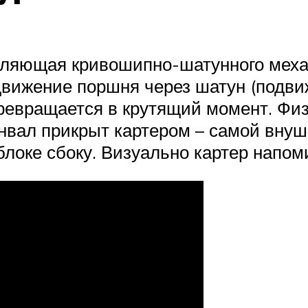
авляющая кривошипно-шатунного меха
движение поршня через шатун (подвиж
ревращается в крутящий момент. Физ
енвал прикрыт картером – самой вну
блоке сбоку. Визуально картер напом