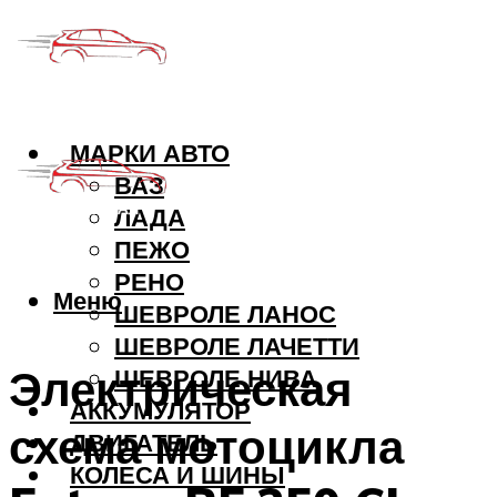
МАРКИ АВТО
ВАЗ
ЛАДА
ПЕЖО
РЕНО
Меню
ШЕВРОЛЕ ЛАНОС
ШЕВРОЛЕ ЛАЧЕТТИ
Электрическая
ШЕВРОЛЕ НИВА
АККУМУЛЯТОР
схема мотоцикла
ДВИГАТЕЛЬ
КОЛЕСА И ШИНЫ