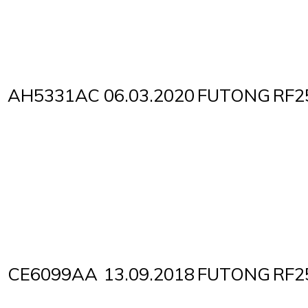
AH5331AC
06.03.2020
FUTONG
RF2
CE6099AA
13.09.2018
FUTONG
RF2