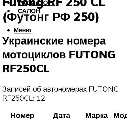
Futong RF 250 CL
РАДИАТОР
САЛОН
(Футонг РФ 250)
Меню
Украинские номера
мотоциклов FUTONG
RF250CL
Записей об автономерах FUTONG
RF250CL: 12
Номер
Дата
Марка
Мо