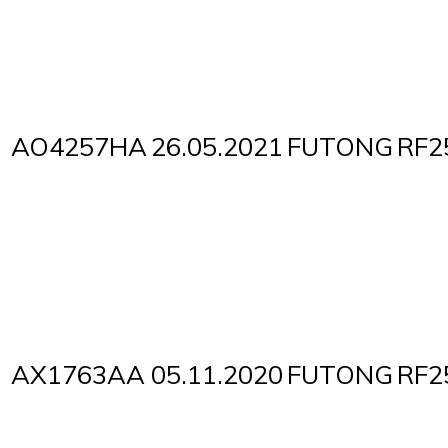
AO4257HA
26.05.2021
FUTONG
RF2
AX1763AA
05.11.2020
FUTONG
RF2