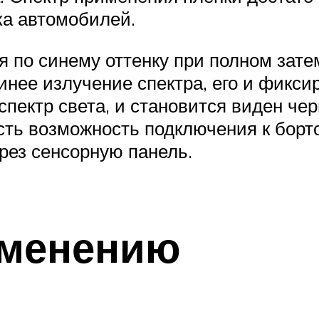
ка автомобилей.
я по синему оттенку при полном зате
инее излучение спектра, его и фикси
спектр света, и становится виден че
 есть возможность подключения к бор
рез сенсорную панель.
именению