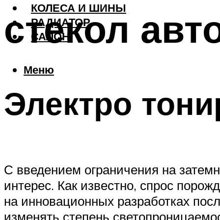
КОЛЕСА И ШИНЫ
стекол авт
РАДИАТОР
САЛОН
Меню
Электро тони
С введением ограничения на затем
интерес. Как известно, спрос поро
на инновационных разработках посл
изменять степень светопроницаемос