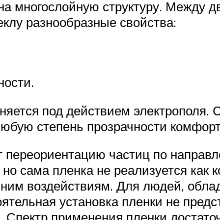
на многослойную структуру. Между 
клу разнообразные свойства:
ности.
няется под действием электрополя. С
любую степень прозрачности комфорт
 переориентацию частиц по направл
 но сама пленка не реализуется как 
онним воздействиям. Для людей, обл
ятельная установка пленки не предс
а. Спектр применения пленки достат