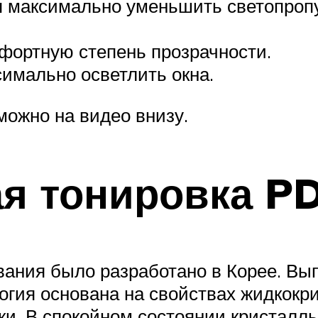
я максимально уменьшить светопропу
фортную степень прозрачности.
симально осветлить окна.
можно на видео внизу.
я тонировка PD
вания было разработано в Корее. Вып
огия основана на свойствах жидкокри
и. В спокойном состоянии кристалл