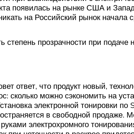
укта появилась на рынке США и Запад
никать на Российский рынок начала 
ь степень прозрачности при подаче н
овет ответ, что продукт новый, техно
ос: сколько можно сэкономить на уст
становка электронной тонировки по 
ространяется в свободной продаже. Мо
и руками электрохромного тонировани
к при неточности в раскрое придется