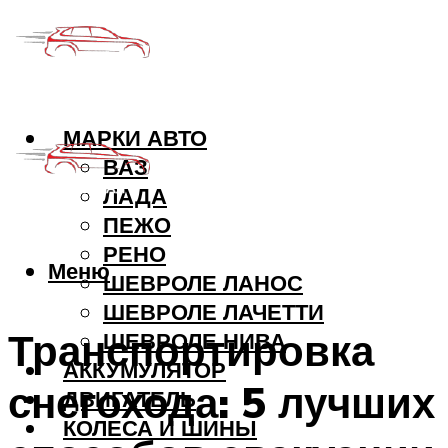
МАРКИ АВТО
ВАЗ
ЛАДА
ПЕЖО
РЕНО
Меню
ШЕВРОЛЕ ЛАНОС
ШЕВРОЛЕ ЛАЧЕТТИ
Транспортировка
ШЕВРОЛЕ НИВА
АККУМУЛЯТОР
снегохода: 5 лучших
ДВИГАТЕЛЬ
КОЛЕСА И ШИНЫ