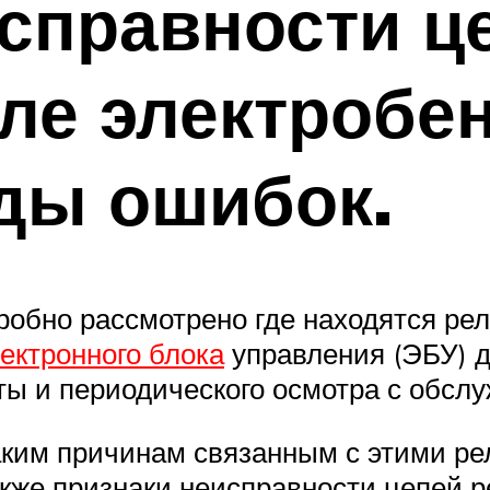
справности ц
еле электробе
оды ошибок.
бно рассмотрено где находятся реле
ектронного блока
управления (ЭБУ) д
ы и периодического осмотра с обсл
аким причинам связанным с этими ре
акже признаки неисправности цепей р