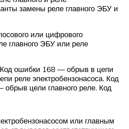
ианты замены реле главного ЭБУ и
лосового или цифрового
ле главного ЭБУ или реле
 Код ошибки 168 — обрыв в цепи
епи реле эпектробензонасоса. Код
 обрыв цели главного реле. Код
лектробензонасосом или главным