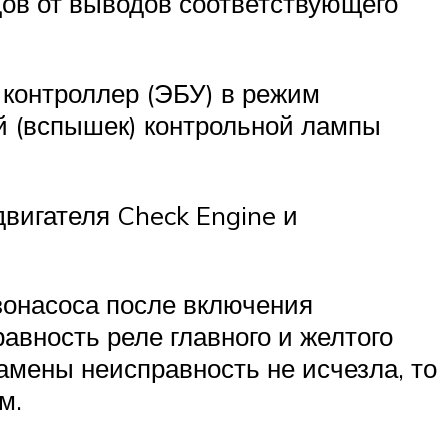
дов от выводов соответствующего
 контроллер (ЭБУ) в режим
й (вспышек) контрольной лампы
вигателя Check Engine и
зонасоса после включения
авность реле главного и желтого
амены неисправность не исчезла, то
м.