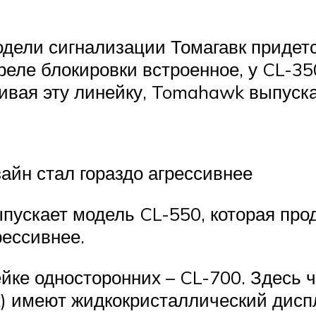
одели сигнализации Томагавк придетс
0 реле блокировки встроенное, у CL-3
вивая эту линейку, Tomahawk выпуска
айн стал гораздо агрессивнее
пускает модель CL-550, которая прод
рессивнее.
йке односторонних – CL-700. Здесь 
х) имеют жидкокристаллический дисп