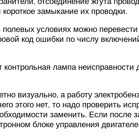
хранители, отсоединение жгута прово
 короткое замыкание их проводки.
 в полевых условиях можно перевести
ровой код ошибки по числу включени
т контрольная лампа неисправности д
тно визуально, а работу электробен
го этого нет, то надо проверить испр
еобходимости заменить. Если после з
ктронном блоке управления двигателе