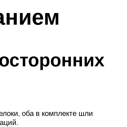
анием
осторонних
локи, оба в комплекте шли
аций.