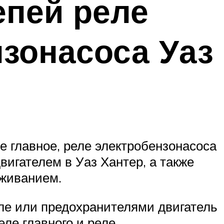
епей реле
нзонасоса Уаз
 главное, реле электробензонасоса
вигателем в Уаз Хантер, а также
уживанием.
ле или предохранителями двигатель
еле главного и реле