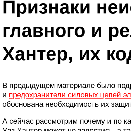
Признаки неи
главного и р
Хантер, их к
В предыдущем материале было подро
и
предохранители силовых цепей эл
обоснована необходимость их защит
А сейчас рассмотрим почему и по к
Уаз Хантер может не завестись, а т