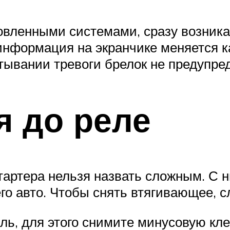
вленными системами, сразу возникае
 информация на экранчике меняется 
тывании тревоги брелок не предупред
я до реле
тартера нельзя назвать сложным. С н
го авто. Чтобы снять втягивающее, с
ль, для этого снимите минусовую кле