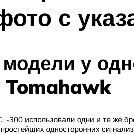
фото с указ
 модели у одн
й Tomahawk
-300 использовали одни и те же бре
 простейших односторонних сигнализ