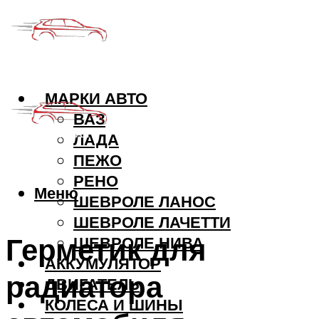
МАРКИ АВТО
ВАЗ
ЛАДА
ПЕЖО
РЕНО
Меню
ШЕВРОЛЕ ЛАНОС
ШЕВРОЛЕ ЛАЧЕТТИ
Герметик для
ШЕВРОЛЕ НИВА
АККУМУЛЯТОР
радиатора
ДВИГАТЕЛЬ
КОЛЕСА И ШИНЫ