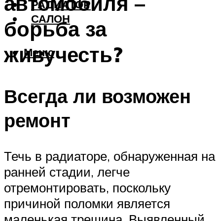
автомобиля –
РАДИАТОР
САЛОН
борьба за
живучесть?
Меню
Всегда ли возможен
ремонт
Течь в радиаторе, обнаруженная на
ранней стадии, легче
отремонтировать, поскольку
причиной поломки является
маленькая трещина. Выявленный