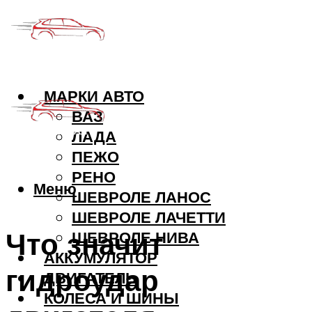
МАРКИ АВТО
ВАЗ
ЛАДА
ПЕЖО
РЕНО
Меню
ШЕВРОЛЕ ЛАНОС
ШЕВРОЛЕ ЛАЧЕТТИ
Что значит
ШЕВРОЛЕ НИВА
АККУМУЛЯТОР
гидроудар
ДВИГАТЕЛЬ
КОЛЕСА И ШИНЫ