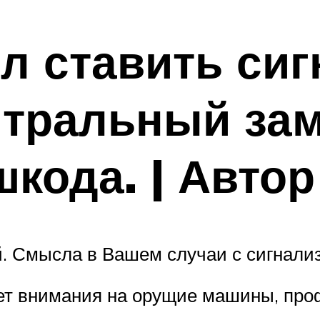
л ставить си
нтральный за
кода. | Автор
й. Смысла в Вашем случаи с сигнали
ет внимания на орущие машины, про