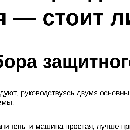
 — стоит л
ора защитног
дуют, руководствуясь двумя основн
емы.
аничены и машина простая, лучше п