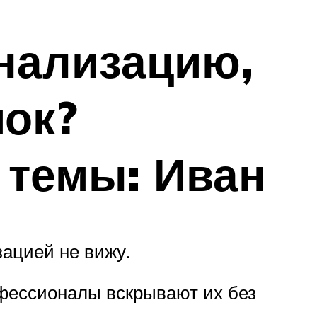
гнализацию,
мок?
 темы: Иван
зацией не вижу.
фессионалы вскрывают их без