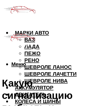
МАРКИ АВТО
ВАЗ
ЛАДА
ПЕЖО
РЕНО
Меню
ШЕВРОЛЕ ЛАНОС
ШЕВРОЛЕ ЛАЧЕТТИ
Какую
ШЕВРОЛЕ НИВА
АККУМУЛЯТОР
сигнализацию
ДВИГАТЕЛЬ
КОЛЕСА И ШИНЫ