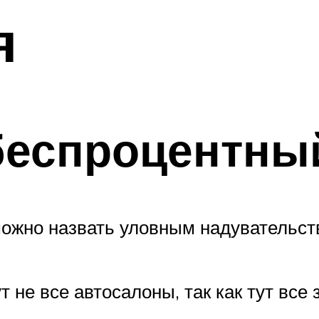
я
беспроцентны
можно назвать уловным надувательств
т не все автосалоны, так как тут все