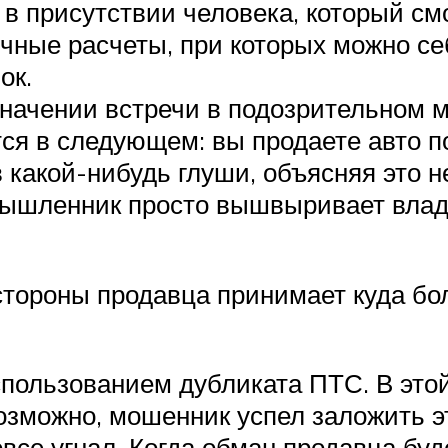
 в присутствии человека, который с
ичные расчеты, при которых можно с
ок.
значении встречи в подозрительном м
ся в следующем: вы продаете авто п
в какой-нибудь глуши, объясняя это 
умышленник просто вышвыривает влад
стороны продавца принимает куда б
ользованием дубликата ПТС. В этой
зможно, мошенник успел заложить эт
овсе угнал. Когда обман продавца бу