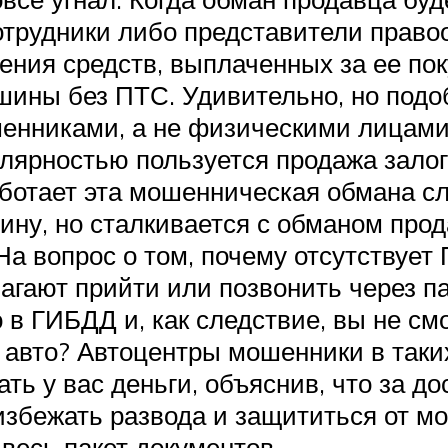
отрудники либо представители право
ения средств, выплаченных за ее пок
ины без ПТС. Удивительно, но подо
нниками, а не физическими лицами. 
лярностью пользуется продажа зало
аботает эта мошенническая обмана с
ину, но сталкивается с обманом про
а вопрос о том, почему отсутствует 
гают прийти или позвонить через пар
 в ГИБДД и, как следствие, вы не см
е авто? Автоцентры мошенники в так
ать у вас деньги, объяснив, что за 
збежать развода и защититься от мо
 весь пакет документов.