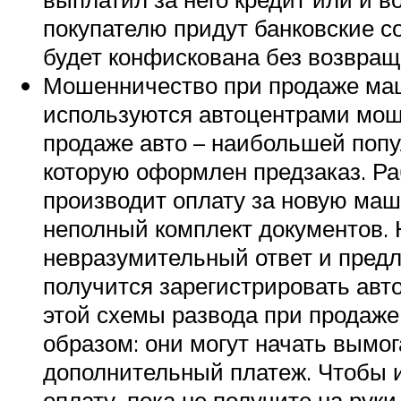
покупателю придут банковские с
будет конфискована без возвращ
Мошенничество при продаже маш
используются автоцентрами моше
продаже авто – наибольшей попу
которую оформлен предзаказ. Р
производит оплату за новую маш
неполный комплект документов. Н
невразумительный ответ и предла
получится зарегистрировать авто
этой схемы развода при продаж
образом: они могут начать вымог
дополнительный платеж. Чтобы и
оплату, пока не получите на руки