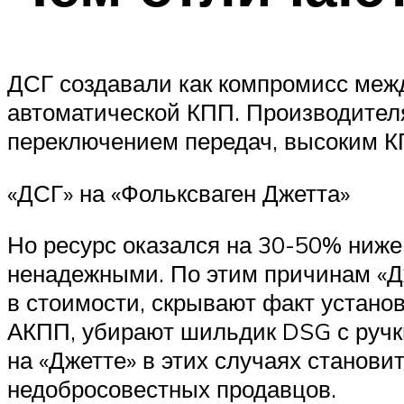
ДСГ создавали как компромисс меж
автоматической КПП. Производителя
переключением передач, высоким КП
«ДСГ» на «Фольксваген Джетта»
Но ресурс оказался на 30-50% ниже
ненадежными. По этим причинам «Дж
в стоимости, скрывают факт устано
АКПП, убирают шильдик DSG с ручки
на «Джетте» в этих случаях станов
недобросовестных продавцов.