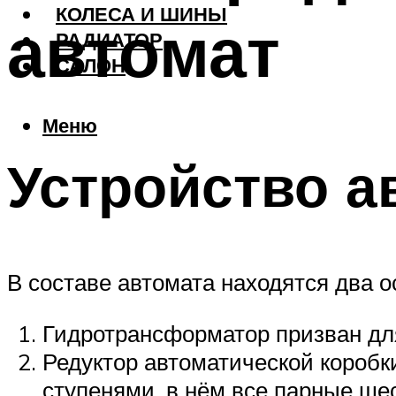
КОЛЕСА И ШИНЫ
автомат
РАДИАТОР
САЛОН
Меню
Устройство а
В составе автомата находятся два 
Гидротрансформатор призван для
Редуктор автоматической коробк
ступенями, в нём все парные ше