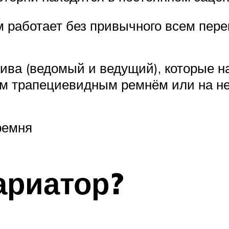
 работает без привычного всем пере
кива (ведомый и ведущий), которые н
м трапециевидным ремнём или на нек
ремня
ариатор?