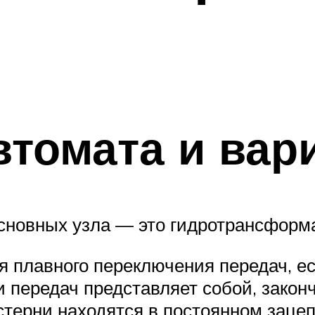
втомата и вар
основных узла — это гидротрансформа
 плавного переключения передач, ес
и передач представляет собой, зако
стерни находятся в постоянном заце