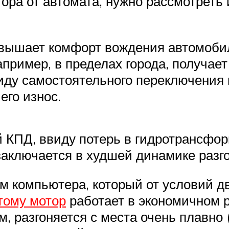
ора от автомата, нужно рассмотреть
вышает комфорт вождения автомобиля
апример, в пределах города, получа
иду самостоятельного переключения 
его износ.
й КПД, ввиду потерь в гидротрансфор
аключается в худшей динамике разго
м компьютера, который от условий 
тому мотор
работает в экономичном р
 разгоняется с места очень плавно 