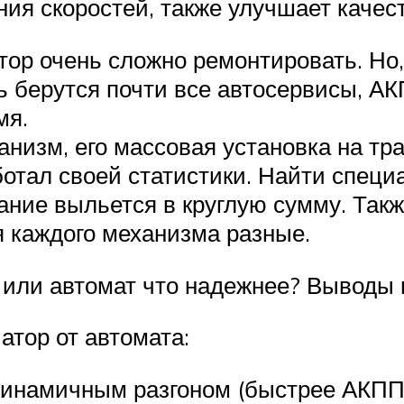
ния скоростей, также улучшает качес
ор очень сложно ремонтировать. Но,
ь берутся почти все автосервисы, А
мя.
низм, его массовая установка на тра
ботал своей статистики. Найти специ
ние выльется в круглую сумму. Такж
я каждого механизма разные.
р или автомат что надежнее? Выводы
атор от автомата:
динамичным разгоном (быстрее АКПП