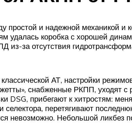
ду простой и надежной механикой и 
м удалась коробка с хорошей динам
Д из-за отсутствия гидротрансформ
 классической АТ, настройки режимо
етты», снабженные РКПП, уходят с р
вки DSG, прибегают к хитростям: мен
 селектора, перетягивают последню
ится невозможно. Небольшой ликбез п