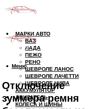
МАРКИ АВТО
ВАЗ
ЛАДА
ПЕЖО
РЕНО
Меню
ШЕВРОЛЕ ЛАНОС
ШЕВРОЛЕ ЛАЧЕТТИ
Отключение
ШЕВРОЛЕ НИВА
АККУМУЛЯТОР
зуммера ремня
ДВИГАТЕЛЬ
КОЛЕСА И ШИНЫ