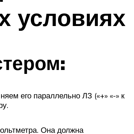
х условиях
стером:
ем его параллельно ЛЗ («+» «-» к
ру.
вольтметра. Она должна