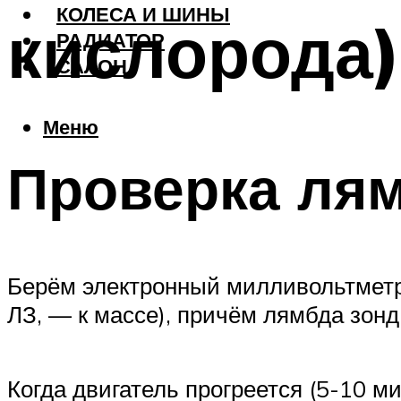
КОЛЕСА И ШИНЫ
кислорода)
РАДИАТОР
САЛОН
Меню
Проверка лям
Берём электронный милливольтметр 
ЛЗ, — к массе), причём лямбда зонд
Когда двигатель прогреется (5-10 м