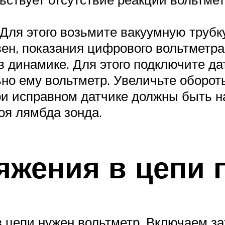
Для этого возьмите вакуумную трубк
н, показания цифрового вольтметра б
в динамике. Для этого подключите да
ьно ему вольтметр. Увеличьте оборот
и исправном датчике должны быть на
оя лямбда зонда.
яжения в цепи 
 цепи нужен вольтметр. Включаем за