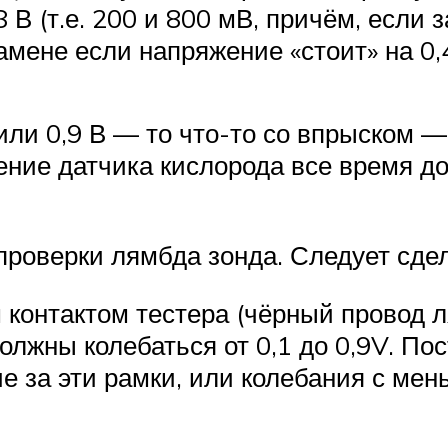
 В (т.е. 200 и 800 мВ, причём, если 
амене если напряжение «стоит» на 0,
 или 0,9 В — то что-то со впрыском 
ние датчика кислорода все время дол
роверки лямбда зонда. Следует сдел
контактом тестера (чёрный провод ля
жны колебаться от 0,1 до 0,9V. Пос
е за эти рамки, или колебания с ме