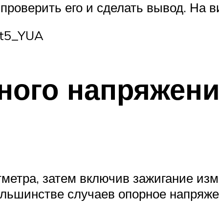
 проверить его и сделать вывод. На 
Vt5_YUA
ного напряжени
тметра, затем включив зажигание из
ольшинстве случаев опорное напряж