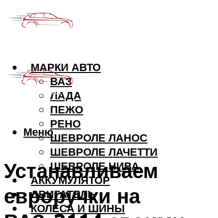
МАРКИ АВТО
ВАЗ
ЛАДА
ПЕЖО
РЕНО
Меню
ШЕВРОЛЕ ЛАНОС
ШЕВРОЛЕ ЛАЧЕТТИ
Устанавливаем
ШЕВРОЛЕ НИВА
АККУМУЛЯТОР
евроручки на
ДВИГАТЕЛЬ
КОЛЕСА И ШИНЫ