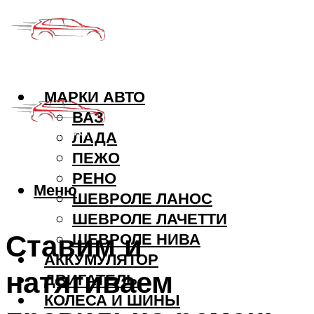
МАРКИ АВТО
ВАЗ
ЛАДА
ПЕЖО
РЕНО
Меню
ШЕВРОЛЕ ЛАНОС
ШЕВРОЛЕ ЛАЧЕТТИ
Ставим и
ШЕВРОЛЕ НИВА
АККУМУЛЯТОР
натягиваем
ДВИГАТЕЛЬ
КОЛЕСА И ШИНЫ