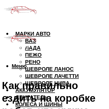
МАРКИ АВТО
ВАЗ
ЛАДА
ПЕЖО
РЕНО
Меню
ШЕВРОЛЕ ЛАНОС
ШЕВРОЛЕ ЛАЧЕТТИ
Как правильно
ШЕВРОЛЕ НИВА
АККУМУЛЯТОР
ездить на коробке
ДВИГАТЕЛЬ
КОЛЕСА И ШИНЫ