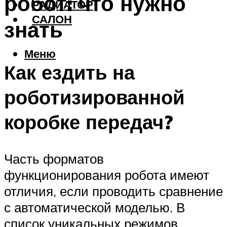
робот: что нужно
РАДИАТОР
САЛОН
знать
Меню
Как ездить на
роботизированной
коробке передач?
Часть форматов
функционирования робота имеют
отличия, если проводить сравнение
с автоматической моделью. В
список уникальных режимов