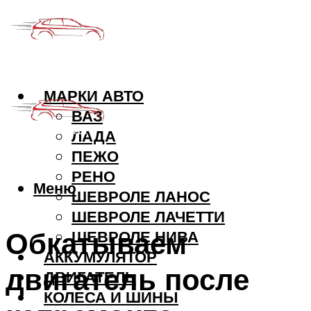
МАРКИ АВТО
ВАЗ
ЛАДА
ПЕЖО
РЕНО
Меню
ШЕВРОЛЕ ЛАНОС
ШЕВРОЛЕ ЛАЧЕТТИ
Обкатываем
ШЕВРОЛЕ НИВА
АККУМУЛЯТОР
двигатель после
ДВИГАТЕЛЬ
КОЛЕСА И ШИНЫ