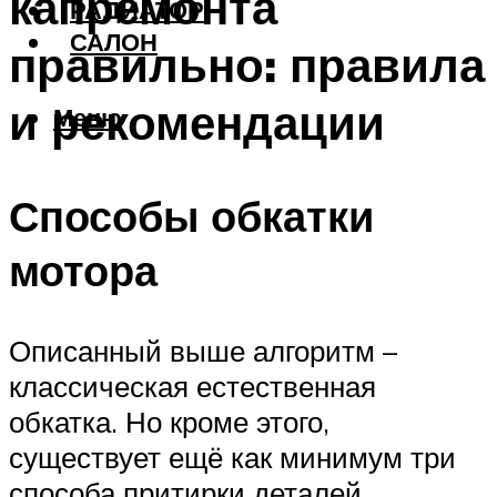
капремонта
РАДИАТОР
САЛОН
правильно: правила
и рекомендации
Меню
Способы обкатки
мотора
Описанный выше алгоритм –
классическая естественная
обкатка. Но кроме этого,
существует ещё как минимум три
способа притирки деталей