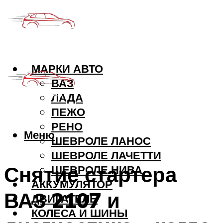
МАРКИ АВТО
ВАЗ
ЛАДА
ПЕЖО
РЕНО
Меню
ШЕВРОЛЕ ЛАНОС
ШЕВРОЛЕ ЛАЧЕТТИ
Снятие стартера
ШЕВРОЛЕ НИВА
АККУМУЛЯТОР
ВАЗ 2107 и
ДВИГАТЕЛЬ
КОЛЕСА И ШИНЫ