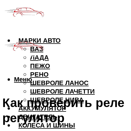
МАРКИ АВТО
ВАЗ
ЛАДА
ПЕЖО
РЕНО
Меню
ШЕВРОЛЕ ЛАНОС
ШЕВРОЛЕ ЛАЧЕТТИ
Как проверить реле
ШЕВРОЛЕ НИВА
АККУМУЛЯТОР
регулятор
ДВИГАТЕЛЬ
КОЛЕСА И ШИНЫ