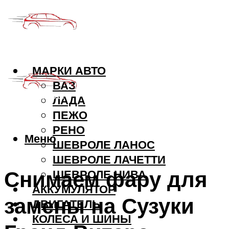
МАРКИ АВТО
ВАЗ
ЛАДА
ПЕЖО
РЕНО
Меню
ШЕВРОЛЕ ЛАНОС
ШЕВРОЛЕ ЛАЧЕТТИ
Снимаем фару для
ШЕВРОЛЕ НИВА
АККУМУЛЯТОР
замены на Сузуки
ДВИГАТЕЛЬ
КОЛЕСА И ШИНЫ