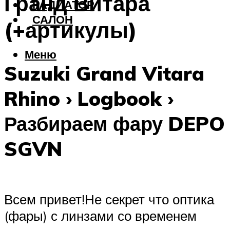
Гранд Витара
РАДИАТОР
САЛОН
(+артикулы)
Меню
Suzuki Grand Vitara
Rhino › Logbook ›
Разбираем фару DEPO
SGVN
Всем привет!Не секрет что оптика
(фары) с линзами со временем