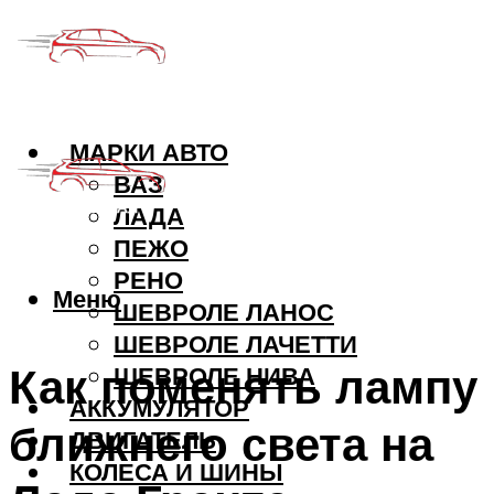
МАРКИ АВТО
ВАЗ
ЛАДА
ПЕЖО
РЕНО
Меню
ШЕВРОЛЕ ЛАНОС
ШЕВРОЛЕ ЛАЧЕТТИ
Как поменять лампу
ШЕВРОЛЕ НИВА
АККУМУЛЯТОР
ближнего света на
ДВИГАТЕЛЬ
КОЛЕСА И ШИНЫ