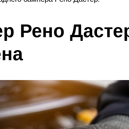
р Рено Дастер
ена