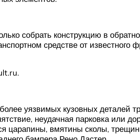
только собрать конструкцию в обратн
нспортном средстве от известного ф
t.ru.
более уязвимых кузовных деталей тра
пятствие, неудачная парковка или д
тся царапины, вмятины сколы, трещин
аднего бампера Рено Дастер.