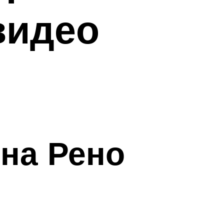
видео
 на Рено