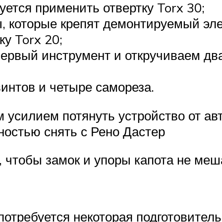
уется применить отвертку Torx 30;
, которые крепят демонтируемый эле
у Torx 20;
ервый инструмент и откручиваем два
винтов и четыре самореза.
м усилием потянуть устройство от ав
ностью снять с Рено Дастер
м, чтобы замок и упоры капота не м
потребуется некоторая подготовител