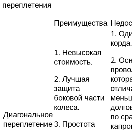
переплетения
Преимущества
Недос
1. Од
корда.
1. Невысокая
2. Ос
стоимость.
прово
2. Лучшая
котор
защита
отлич
боковой части
мень
колеса.
долго
Диагональное
по ср
переплетение
3. Простота
капр