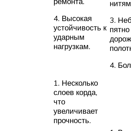
ремонта.
нитям
4. Высокая
3. Не
устойчивость к
пятно
ударным
доро
нагрузкам.
полот
4. Бо
1. Несколько
слоев корда,
что
увеличивает
прочность.