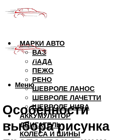
МАРКИ АВТО
ВАЗ
ЛАДА
ПЕЖО
РЕНО
Меню
ШЕВРОЛЕ ЛАНОС
ШЕВРОЛЕ ЛАЧЕТТИ
Особенности
ШЕВРОЛЕ НИВА
АККУМУЛЯТОР
выбора рисунка
ДВИГАТЕЛЬ
КОЛЕСА И ШИНЫ