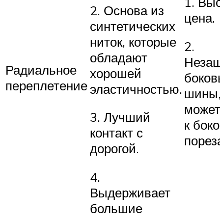
1. Вы
2. Основа из
цена.
синтетических
ниток, которые
2.
обладают
Неза
Радиальное
хорошей
боков
переплетение
эластичностью.
шины,
может
3. Лучший
к бок
контакт с
порез
дорогой.
4.
Выдерживает
большие