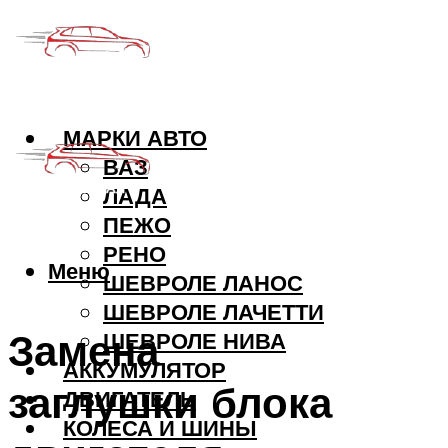
МАРКИ АВТО
ВАЗ
ЛАДА
ПЕЖО
РЕНО
Меню
ШЕВРОЛЕ ЛАНОС
ШЕВРОЛЕ ЛАЧЕТТИ
Замена
ШЕВРОЛЕ НИВА
АККУМУЛЯТОР
заглушки блока
ДВИГАТЕЛЬ
КОЛЕСА И ШИНЫ