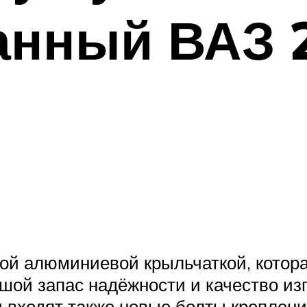
анный ВАЗ 
ой алюминиевой крыльчаткой, котор
шой запас надёжности и качество изг
 входят также новые болты крепления