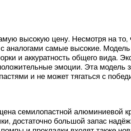
амую высокую цену. Несмотря на то, 
и с аналогами самые высокие. Модел
борки и аккуратность общего вида. Э
оложительные эмоции. Эта модель за
астями и не может тягаться с победи
ащена семилопастной алюминиевой кр
ки, достаточно большой запас надёжн
 помпы и прокладки входят также нов