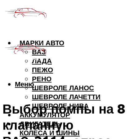
МАРКИ АВТО
ВАЗ
ЛАДА
ПЕЖО
РЕНО
Меню
ШЕВРОЛЕ ЛАНОС
ШЕВРОЛЕ ЛАЧЕТТИ
Выбор помпы на 8
ШЕВРОЛЕ НИВА
АККУМУЛЯТОР
клапанную
ДВИГАТЕЛЬ
КОЛЕСА И ШИНЫ