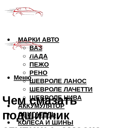
МАРКИ АВТО
ВАЗ
ЛАДА
ПЕЖО
РЕНО
Меню
ШЕВРОЛЕ ЛАНОС
ШЕВРОЛЕ ЛАЧЕТТИ
Чем смазать
ШЕВРОЛЕ НИВА
АККУМУЛЯТОР
подшипник
ДВИГАТЕЛЬ
КОЛЕСА И ШИНЫ