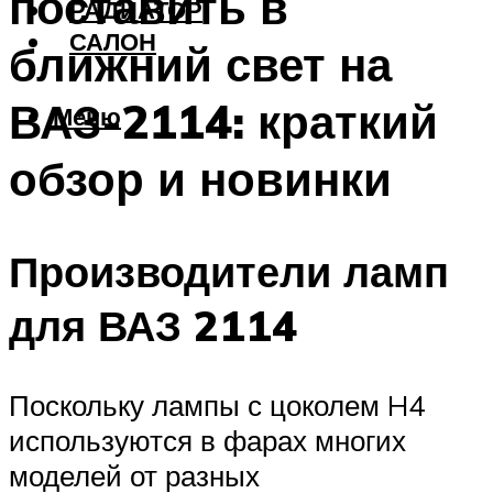
поставить в
РАДИАТОР
САЛОН
ближний свет на
ВАЗ-2114: краткий
Меню
обзор и новинки
Производители ламп
для ВАЗ 2114
Поскольку лампы с цоколем H4
используются в фарах многих
моделей от разных