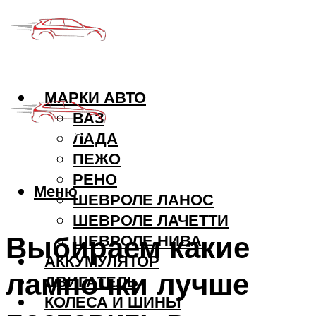
МАРКИ АВТО
ВАЗ
ЛАДА
ПЕЖО
РЕНО
Меню
ШЕВРОЛЕ ЛАНОС
ШЕВРОЛЕ ЛАЧЕТТИ
Выбираем какие
ШЕВРОЛЕ НИВА
АККУМУЛЯТОР
лампочки лучше
ДВИГАТЕЛЬ
КОЛЕСА И ШИНЫ