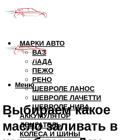
МАРКИ АВТО
ВАЗ
ЛАДА
ПЕЖО
РЕНО
Меню
ШЕВРОЛЕ ЛАНОС
ШЕВРОЛЕ ЛАЧЕТТИ
Выбираем какое
ШЕВРОЛЕ НИВА
АККУМУЛЯТОР
масло заливать в
ДВИГАТЕЛЬ
КОЛЕСА И ШИНЫ