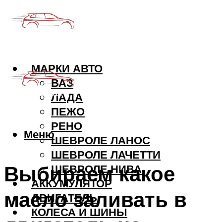
МАРКИ АВТО
ВАЗ
ЛАДА
ПЕЖО
РЕНО
Меню
ШЕВРОЛЕ ЛАНОС
ШЕВРОЛЕ ЛАЧЕТТИ
Выбираем какое
ШЕВРОЛЕ НИВА
АККУМУЛЯТОР
масло заливать в
ДВИГАТЕЛЬ
КОЛЕСА И ШИНЫ