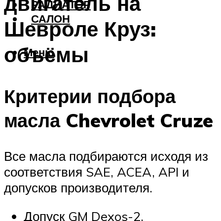
двигатель на
РАДИАТОР
САЛОН
Шевроле Круз:
объёмы
Меню
Критерии подбора
масла Chevrolet Cruze
Все масла подбираются исходя из
соответствия SAE, ACEA, API и
допусков производителя.
Допуск GM Dexos-2.