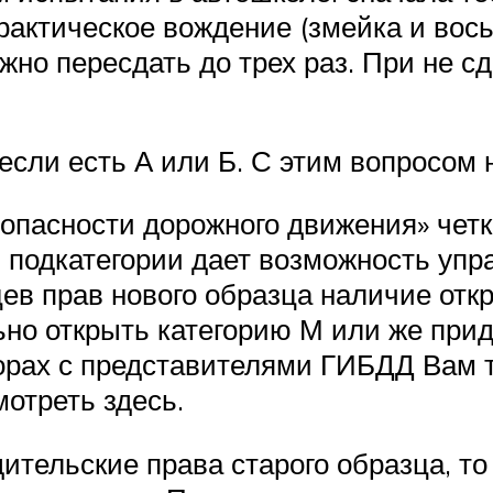
практическое вождение (змейка и вось
но пересдать до трех раз. При не сд
если есть А или Б. С этим вопросом н
зопасности дорожного движения» четк
 подкатегории дает возможность упр
ев прав нового образца наличие отк
но открыть категорию М или же прид
порах с представителями ГИБДД Вам 
мотреть здесь.
дительские права старого образца, т