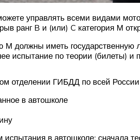
можете управлять всеми видами мото
рыв ранг B и (или) C категория М отк
ю М должны иметь государственную 
ее испытание по теории (билеты) и п
бом отделении ГИБДД по всей России
анное в автошколе
ину
 испытания в автошколе: сначала те