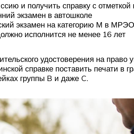
сию и получить справку с отметкой 
нний экзамен в автошколе
ский экзамен на категорию М в МРЭ
олжно исполнится не менее 16 лет
дительского удостоверения на право
нской справке поставить печати в гр
ейках группы B и даже C.