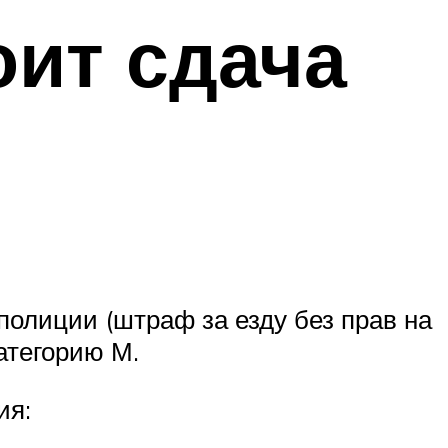
оит сдача
полиции (штраф за езду без прав на
категорию М.
ия: