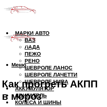
МАРКИ АВТО
ВАЗ
ЛАДА
ПЕЖО
РЕНО
Меню
ШЕВРОЛЕ ЛАНОС
ШЕВРОЛЕ ЛАЧЕТТИ
Как прогреть АКПП
ШЕВРОЛЕ НИВА
АККУМУЛЯТОР
в мороз
ДВИГАТЕЛЬ
КОЛЕСА И ШИНЫ