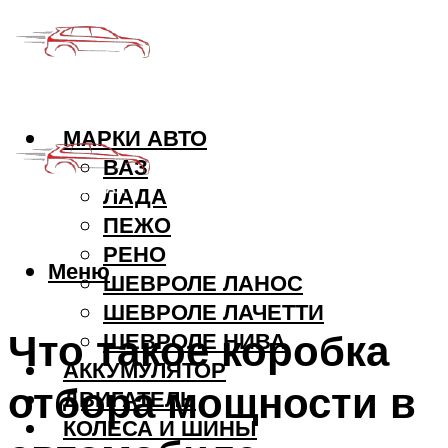
МАРКИ АВТО
ВАЗ
ЛАДА
ПЕЖО
РЕНО
Меню
ШЕВРОЛЕ ЛАНОС
ШЕВРОЛЕ ЛАЧЕТТИ
Что такое коробка
ШЕВРОЛЕ НИВА
АККУМУЛЯТОР
отбора мощности в
ДВИГАТЕЛЬ
КОЛЕСА И ШИНЫ