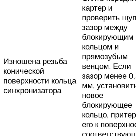
картер и
проверить щу
зазор между
блокирующим
кольцом и
прямозубым
Изношена резьба
венцом. Если
конической
зазор менее 0,
поверхности кольца
мм, установит
синхронизатора
новое
блокирующее
кольцо, прите
его к поверхно
соответствую