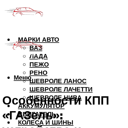
МАРКИ АВТО
ВАЗ
ЛАДА
ПЕЖО
РЕНО
Меню
ШЕВРОЛЕ ЛАНОС
ШЕВРОЛЕ ЛАЧЕТТИ
Особенности КПП
ШЕВРОЛЕ НИВА
АККУМУЛЯТОР
«ГАЗель»:
ДВИГАТЕЛЬ
КОЛЕСА И ШИНЫ