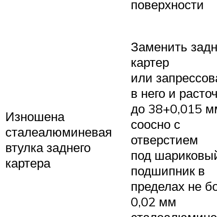
поверхности
Заменить зад
картер
или запрессов
в него и расто
до 38+0,015 м
Изношена
соосно с
сталеалюминевая
отверстием
втулка заднего
под шариковы
картера
подшипник в
пределах не б
0,02 мм
сталеалюмин