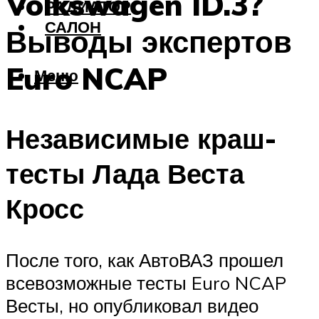
Volkswagen ID.3?
РАДИАТОР
САЛОН
Выводы экспертов
Euro NCAP
Меню
Независимые краш-
тесты Лада Веста
Кросс
После того, как АвтоВАЗ прошел
всевозможные тесты Euro NCAP
Весты, но опубликовал видео